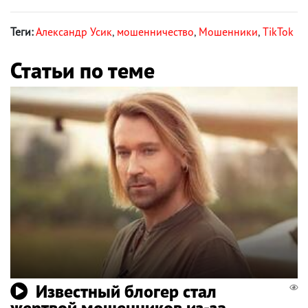
Теги:
Александр Усик
,
мошенничество
,
Мошенники
,
TikTok
Статьи по теме
Известный блогер стал
жертвой мошенников из-за