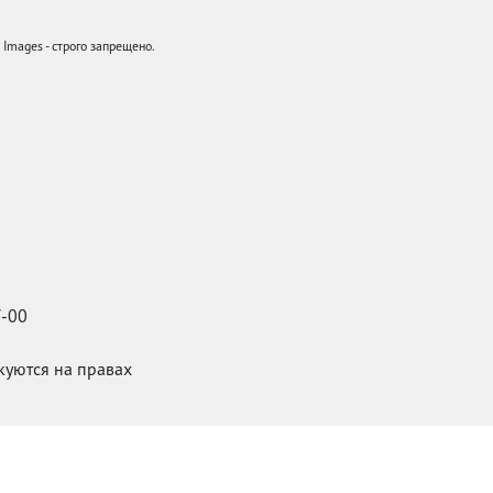
mages - строго запрещено.
7-00
икуются на правах