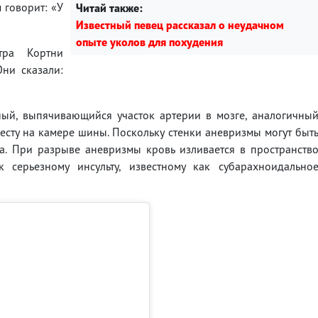
 говорит: «У
Читай также:
Известный певец рассказал о неудачном
опыте уколов для похудения
тра Кортни
Они сказали:
ный, выпячивающийся участок артерии в мозге, аналогичны
сту на камере шины. Поскольку стенки аневризмы могут быт
а. При разрыве аневризмы кровь изливается в пространств
серьезному инсульту, известному как субарахноидально