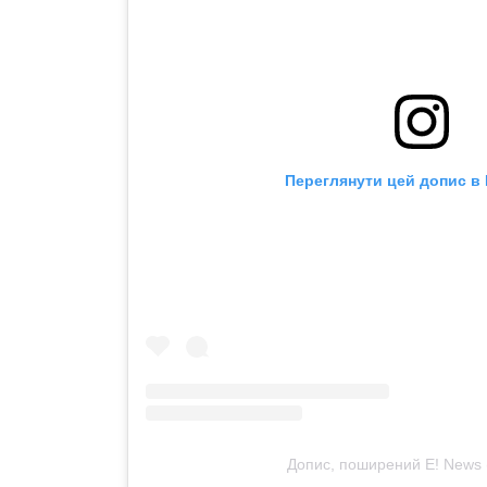
Переглянути цей допис в 
Допис, поширений E! News