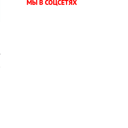
МЫ В СОЦСЕТЯХ
й
ь
о
е