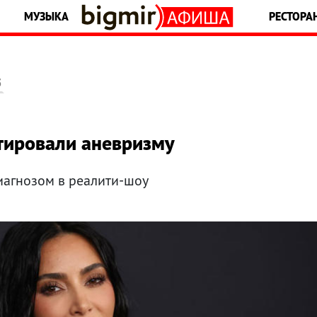
МУЗЫКА
РЕСТОРА
5
тировали аневризму
иагнозом в реалити-шоу