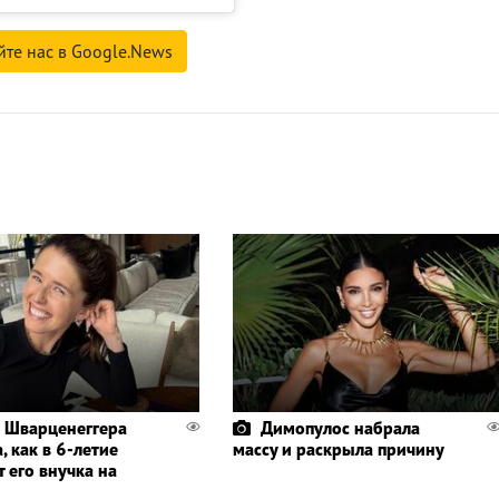
йте нас в Google.News
 Шварценеггера
Димопулос набрала
, как в 6-летие
массу и раскрыла причину
 его внучка на