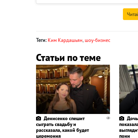
Чита
Теги:
Ким Кардашьян
,
шоу-бизнес
Статьи по теме
Денисенко спешит
Дочь
сыграть свадьбу и
показала
рассказала, какой будет
выглядит
церемония
пони