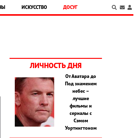
НЫ
ИСКУССТВО
ДОСУГ
ЛИЧНОСТЬ ДНЯ
От Аватара до
Под знаменем
небес –
лучшие
фильмы и
сериалы с
Сэмом
Уортингтоном