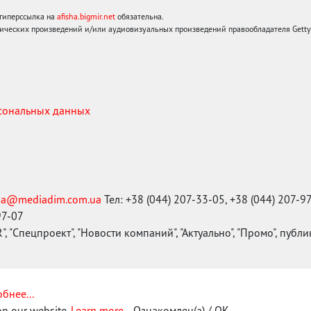
 гиперссылка на
afisha.bigmir.net
обязательна.
ических произведений и/или аудиовизуальных произведений правообладателя Getty I
рсональных данных
ma@mediadim.com.ua
Тел: +38 (044) 207-33-05, +38 (044) 207-9
97-07
, "Спецпроект", "Новости компаний", "Актуально", "Промо", публ
бнее...
on our website.
Learn more...
Ознакомлен(а) / OK