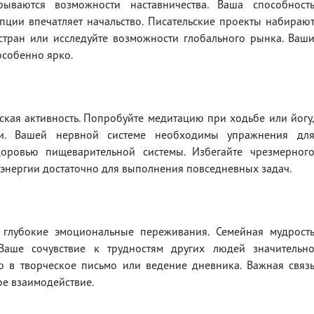
ываются возможности наставничества. Ваша способност
ции впечатляет начальство. Писательские проекты набираю
стран или исследуйте возможности глобального рынка. Ваш
особенно ярко.
кая активность. Попробуйте медитацию при ходьбе или йогу
ли. Вашей нервной системе необходимы упражнения дл
доровью пищеварительной системы. Избегайте чрезмерног
энергии достаточно для выполнения повседневных задач.
глубокие эмоциональные переживания. Семейная мудрост
 Ваше сочувствие к трудностям других людей значительн
ю в творческое письмо или ведение дневника. Важная связ
ое взаимодействие.