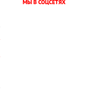
МЫ В СОЦСЕТЯХ
о
е
о
я
е