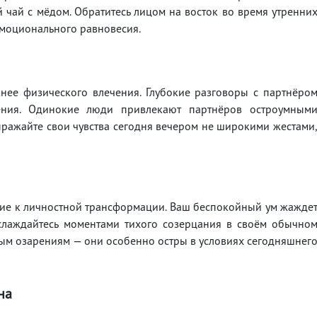
 чай с мёдом. Обратитесь лицом на восток во время утренни
моционального равновесия.
жнее физического влечения. Глубокие разговоры с партнёро
ения. Одинокие люди привлекают партнёров остроумным
ражайте свои чувства сегодня вечером не широкими жестами
щие к личностной трансформации. Ваш беспокойный ум жажде
слаждайтесь моментами тихого созерцания в своём обычно
ым озарениям — они особенно остры в условиях сегодняшнег
на