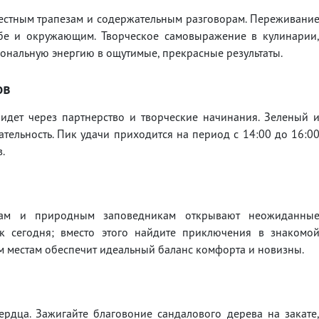
естным трапезам и содержательным разговорам. Переживани
ебе и окружающим. Творческое самовыражение в кулинарии
ональную энергию в ощутимые, прекрасные результаты.
ов
 придет через партнерство и творческие начинания. Зеленый 
ательность. Пик удачи приходится на период с 14:00 до 16:0
.
ам и природным заповедникам открывают неожиданны
ок сегодня; вместо этого найдите приключения в знакомо
м местам обеспечит идеальный баланс комфорта и новизны.
рдца. Зажигайте благовоние сандалового дерева на закате