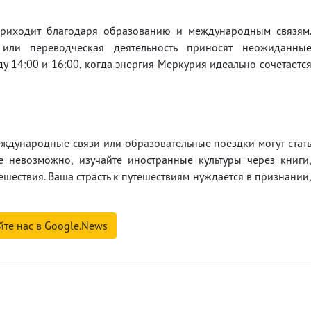
а приходит благодаря образованию и международным связям
е или переводческая деятельность приносят неожиданны
у 14:00 и 16:00, когда энергия Меркурия идеально сочетаетс
Международные связи или образовательные поездки могут стат
е невозможно, изучайте иностранные культуры через книги
шествия. Ваша страсть к путешествиям нуждается в признании
йте нас в Google.News