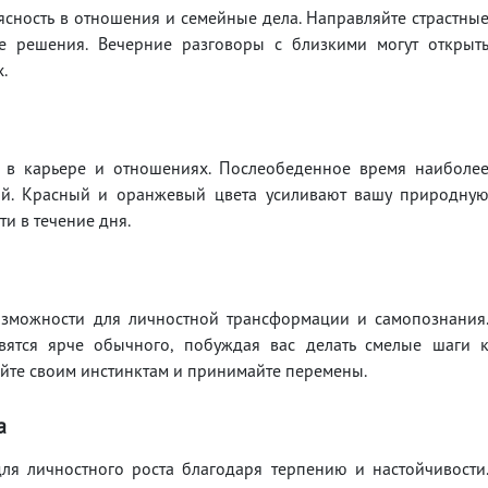
ясность в отношения и семейные дела. Направляйте страстны
кие решения. Вечерние разговоры с близкими могут открыт
.
у в карьере и отношениях. Послеобеденное время наиболе
й. Красный и оранжевый цвета усиливают вашу природну
и в течение дня.
озможности для личностной трансформации и самопознания
ятся ярче обычного, побуждая вас делать смелые шаги 
йте своим инстинктам и принимайте перемены.
а
ля личностного роста благодаря терпению и настойчивости