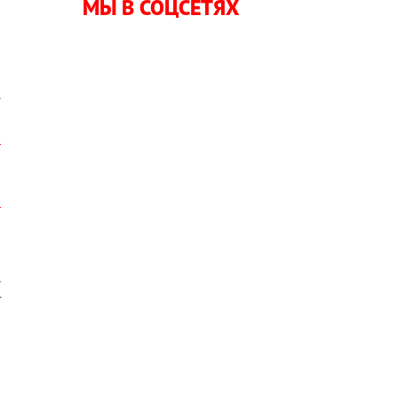
МЫ В СОЦСЕТЯХ
о
е
.
т