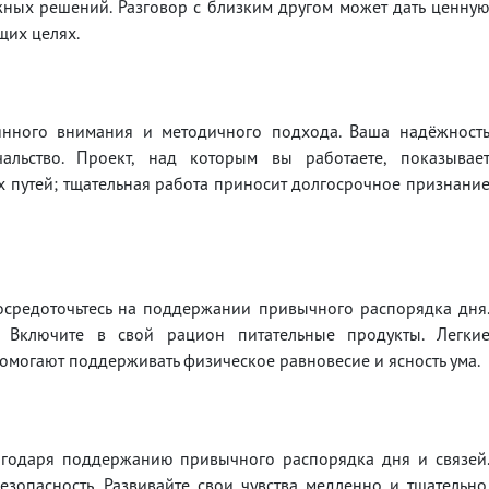
ных решений. Разговор с близким другом может дать ценну
щих целях.
нного внимания и методичного подхода. Ваша надёжност
альство. Проект, над которым вы работаете, показывае
 путей; тщательная работа приносит долгосрочное признани
Сосредоточьтесь на поддержании привычного распорядка дня
 Включите в свой рацион питательные продукты. Легки
помогают поддерживать физическое равновесие и ясность ума.
лагодаря поддержанию привычного распорядка дня и связей
опасность. Развивайте свои чувства медленно и тщательно