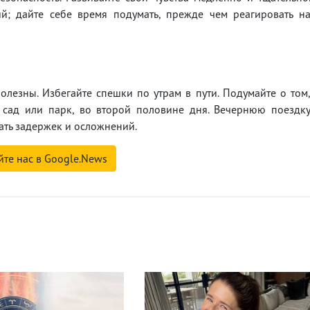
й; дайте себе время подумать, прежде чем реагировать н
олезны. Избегайте спешки по утрам в пути. Подумайте о том
, сад или парк, во второй половине дня. Вечернюю поездк
ать задержек и осложнений.
йте нас в Google.News