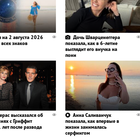
п на 2 августа 2026
Дочь Шварценеггера
 всех знаков
показала, как в 6-летие
выглядит его внучка на
пони
ерас высказался об
Анна Саливанчук
иях с Гриффит
показала, как впервые в
 лет после развода
жизни занималась
серфингом