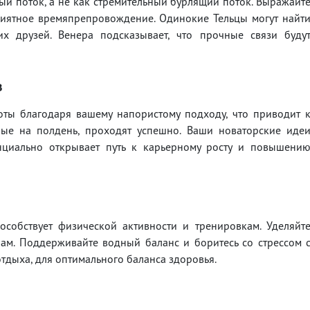
ный поток, а не как стремительный бурлящий поток. Выражайт
риятное времяпрепровождение. Одинокие Тельцы могут найт
 друзей. Венера подсказывает, что прочные связи буду
в
ты благодаря вашему напористому подходу, что приводит 
ные на полдень, проходят успешно. Ваши новаторские иде
енциально открывает путь к карьерному росту и повышени
особствует физической активности и тренировкам. Уделяйт
ам. Поддерживайте водный баланс и боритесь со стрессом 
тдыха, для оптимального баланса здоровья.