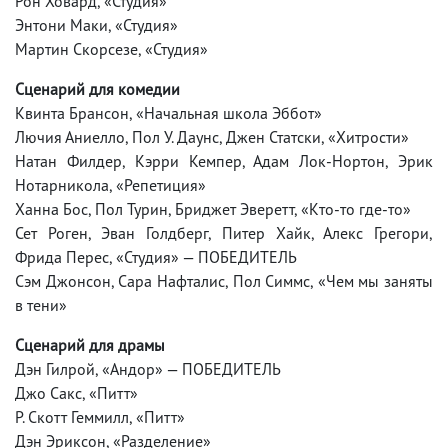
Рон Ховард, «Студия»
Энтони Маки, «Студия»
Мартин Скорсезе, «Студия»
Сценарий для комедии
Квинта Брансон, «Начальная школа Эббот»
Лючия Аниелло, Пол У. Даунс, Джен Статски, «Хитрости»
Натан Филдер, Кэрри Кемпер, Адам Лок-Нортон, Эрик
Нотарникола, «Репетиция»
Ханна Бос, Пол Турин, Бриджет Эверетт, «Кто-то где-то»
Сет Роген, Эван Голдберг, Питер Хайк, Алекс Грегори,
Фрида Перес, «Студия» — ПОБЕДИТЕЛЬ
Сэм Джонсон, Сара Нафталис, Пол Симмс, «Чем мы заняты
в тени»
Сценарий для драмы
Дэн Гилрой, «Андор» — ПОБЕДИТЕЛЬ
Джо Сакс, «Питт»
Р. Скотт Геммилл, «Питт»
Дэн Эриксон, «Разделение»