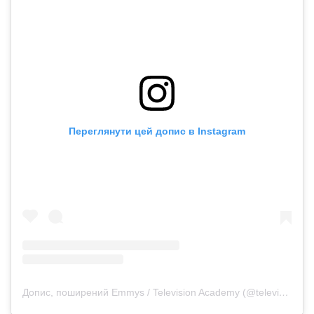
Переглянути цей допис в Instagram
Допис, поширений Emmys / Television Academy (@televisionacad)