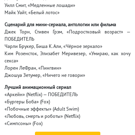
Уилл Смит, «Медленные лошади»
Майк Уайт, «Белый лотос»
Сценарий для мини-сериала, антологии или фильма
Джек Торн, Стивен Грэм, «Подростковый возраст» —
ПОБЕДИТЕЛЬ
Чарли Брукер, Биша К. Али, «Чёрное зеркало»
Ким Розенсток, Элизабет Меривезер, «Умираю, как хочу
секса»
Лорен ЛеФран, «Пингвин»
Джошуа Зетумер, «Ничего не говори»
Лучший анимационный сериал
«Аркейн» (Netflix) — ПОБЕДИТЕЛЬ
«Бургеры Боба» (Fox)
«Побочные эффекты» (Adult Swim)
«Любовь, смерть и роботы» (Netflix)
«Симпсоны» (Fox)