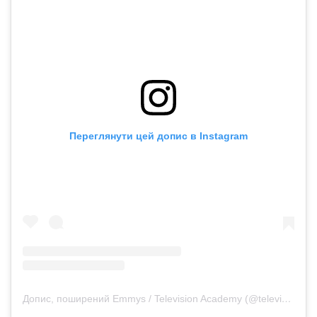
Переглянути цей допис в Instagram
Допис, поширений Emmys / Television Academy (@televisionacad)