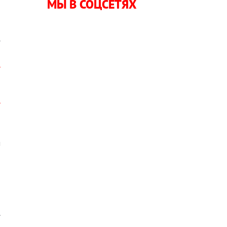
МЫ В СОЦСЕТЯХ
о
е
м
я
.