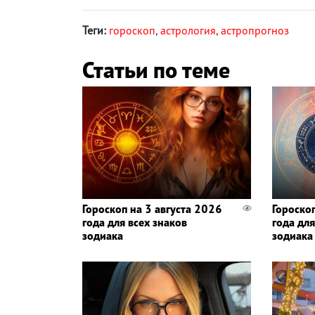
Теги:
гороскоп
,
астрология
,
астропрогноз
Статьи по теме
Гороскоп на 3 августа 2026
Гороско
года для всех знаков
года для
зодиака
зодиака