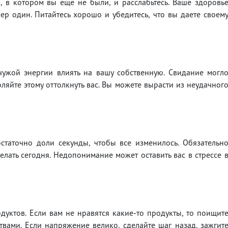
, в котором вы еще не были, и расслабьтесь. Ваше здоровь
р один. Питайтесь хорошо и убедитесь, что вы даете своем
чужой энергии влиять на вашу собственную. Свидание могл
оляйте этому оттолкнуть вас. Вы можете вырасти из неудачног
статочно доли секунды, чтобы все изменилось. Обязательн
елать сегодня. Недопонимание может оставить вас в стрессе 
уктов. Если вам не нравятся какие-то продукты, то поищит
вами. Если напряжение велико, сделайте шаг назад, зажгит