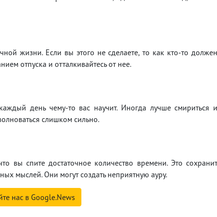
ичной жизни. Если вы этого не сделаете, то как кто-то долже
ием отпуска и отталкивайтесь от нее.
каждый день чему-то вас научит. Иногда лучше смириться 
 волноваться слишком сильно.
что вы спите достаточное количество времени. Это сохрани
вных мыслей. Они могут создать неприятную ауру.
йте нас в Google.News