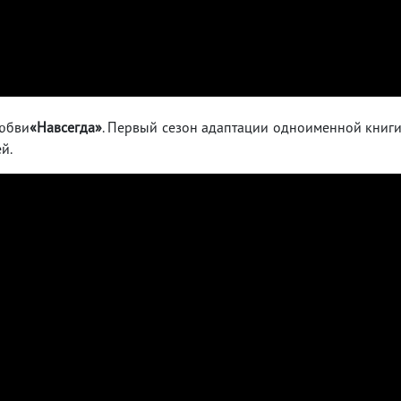
любви
«Навсегда»
. Первый сезон адаптации одноименной книг
й.