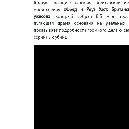
Вторую позицию занимает британский кр
мини-сериал
«Фред и Роуз Уэст: Британс
ужасов»
, который собрал 8,3 млн просм
пугающая драма основана на реальных 
показывает подробности громкого дела о с
серийных убийц.