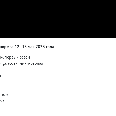
 мире за 12–18 мая 2025 года
н», первый сезон
ия ужасов», мини-сериал
н
й том
уск