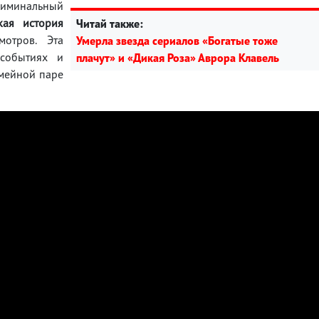
иминальный
кая история
Читай также:
отров. Эта
Умерла звезда сериалов «Богатые тоже
событиях и
плачут» и «Дикая Роза» Аврора Клавель
емейной паре