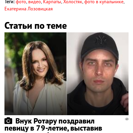
Теги:
фото
,
видео
,
Карпаты
,
Холостяк
,
фото в купальнике
,
Екатерина Лозовицкая
Статьи по теме
Внук Ротару поздравил
певицу в 79-летие, выставив