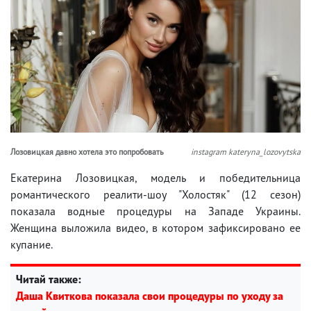
Лозовицкая давно хотела это попробовать
instagram kateryna_lozovytska
Екатерина Лозовицкая, модель и победительница
романтического реалити-шоу "Холостяк" (12 сезон)
показала водные процедуры на Западе Украины.
Женщина выложила видео, в котором зафиксировано ее
купание.
Читай также:
Даша Квиткова показала свои процедуры по уходу за