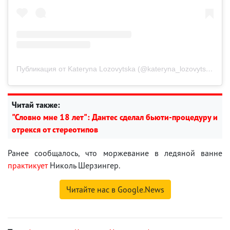
Публикация от Kateryna Lozovytska (@kateryna_lozovytska)
Читай также:
"Словно мне 18 лет": Дантес сделал бьюти-процедуру и
отрекся от стереотипов
Ранее сообщалось, что моржевание в ледяной ванне
практикует
Николь Шерзингер.
Читайте нас в Google.News