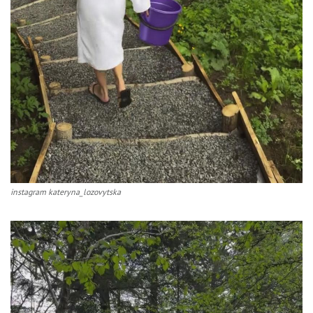
instagram kateryna_lozovytska