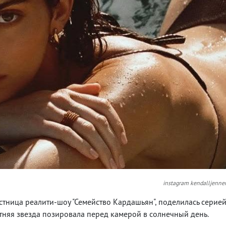
instagram kendalljenne
стница реалити-шоу "Семейство Кардашьян", поделилась серие
етняя звезда позировала перед камерой в солнечный день.