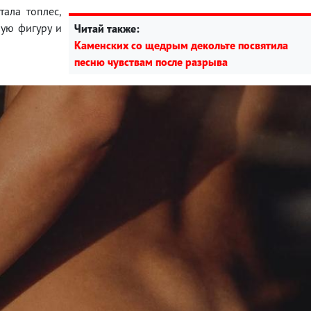
ала топлес,
ную фигуру и
Читай также:
Каменских со щедрым декольте посвятила
песню чувствам после разрыва