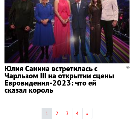
Юлия Санина встретилась с
Чарльзом III на открытии сцены
Евровидения-2023: что ей
сказал король
1
2
3
4
»