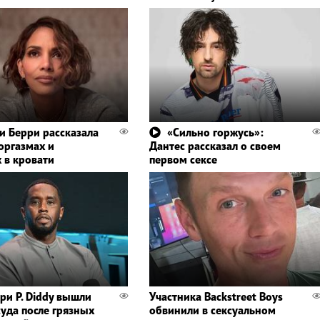
и Берри рассказала
«Сильно горжусь»:
оргазмах и
Дантес рассказал о своем
 в кровати
первом сексе
ри P. Diddy вышли
Участника Backstreet Boys
суда после грязных
обвинили в сексуальном