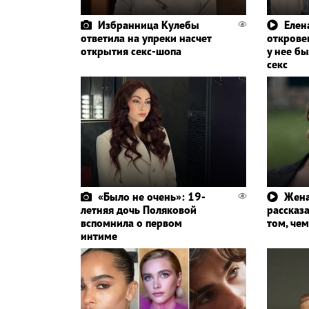
Избранница Кулебы
Елен
ответила на упреки насчет
откровен
открытия секс-шопа
у нее б
секс
«Было не очень»: 19-
Жена
летняя дочь Поляковой
рассказ
вспомнила о первом
том, че
интиме