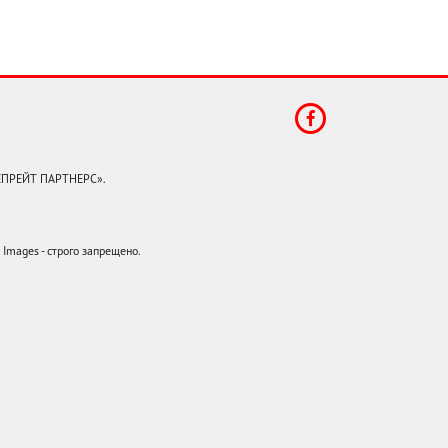
КЕПРЕЙТ ПАРТНЕРС».
mages - строго запрещено.