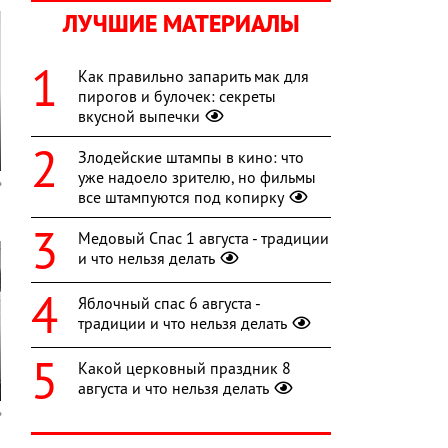
ЛУЧШИЕ МАТЕРИАЛЫ
Как правильно запарить мак для
пирогов и булочек: секреты
вкусной выпечки
Злодейские штампы в кино: что
уже надоело зрителю, но фильмы
все штампуются под копирку
Медовый Спас 1 августа - традиции
и что нельзя делать
Яблочный спас 6 августа -
традиции и что нельзя делать
Какой церковный праздник 8
августа и что нельзя делать