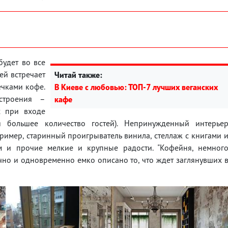
будет во все
ей встречает
Читай также:
ечками кофе.
В Киеве с любовью: ТОП-7 лучших веганских
строения –
кафе
х при входе
я большее количество гостей). Непринужденный интерье
имер, старинный проигрыватель винила, стеллаж с книгами 
ем и прочие мелкие и крупные радости. "Кофейня, немног
ично и одновременно емко описано то, что ждет заглянувших 