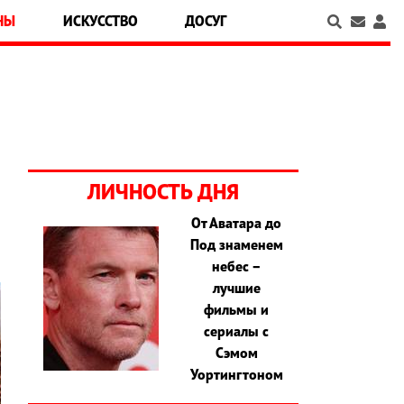
НЫ
ИСКУССТВО
ДОСУГ
ЛИЧНОСТЬ ДНЯ
От Аватара до
Под знаменем
небес –
лучшие
фильмы и
сериалы с
Сэмом
Уортингтоном