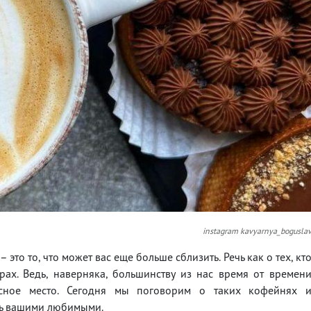
instagram kavyarnya_bogusla
это то, что может вас еще больше сблизить. Речь как о тех, кт
рах. Ведь, наверняка, большинству из нас время от времен
есное место. Сегодня мы поговорим о таких кофейнях 
ать вашими любимыми.