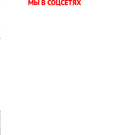
МЫ В СОЦСЕТЯХ
р
и
о
в