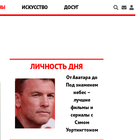
НЫ
ИСКУССТВО
ДОСУГ
ЛИЧНОСТЬ ДНЯ
От Аватара до
Под знаменем
небес –
лучшие
фильмы и
сериалы с
Сэмом
Уортингтоном