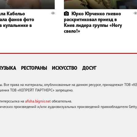
ла Кабельо
Юрко Юрченко гневно
ала фанов фото
раскритиковал приезд в
в купальнике в
Киев лидера группы «Ногу
свело!»
МУЗЫКА
РЕСТОРАНЫ
ИСКУССТВО
ДОСУГ
 Все права на материалы, опубликованные на данном ресурсе, принадлежат ТОВ «
решения ТОВ «КЕПРЕЙТ ПАРТНЕРС» запрещено.
 гиперссылка на
afisha.bigmir.net
обязательна.
ических произведений и/или аудиовизуальных произведений правообладателя Getty I