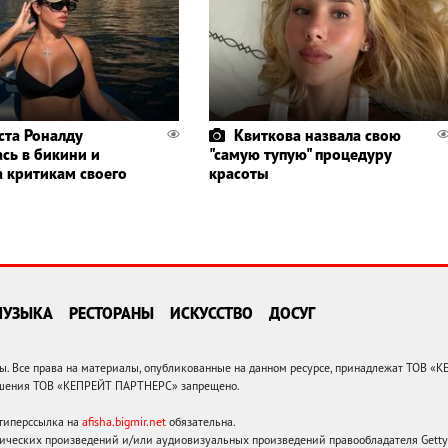
ста Роналду
Квиткова назвала свою
ась в бикини и
"самую тупую" процедуру
а критикам своего
красоты
МУЗЫКА
РЕСТОРАНЫ
ИСКУССТВО
ДОСУГ
 Все права на материалы, опубликованные на данном ресурсе, принадлежат ТОВ «
решения ТОВ «КЕПРЕЙТ ПАРТНЕРС» запрещено.
 гиперссылка на
afisha.bigmir.net
обязательна.
ических произведений и/или аудиовизуальных произведений правообладателя Getty I