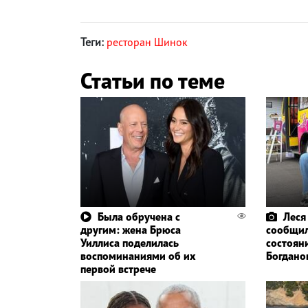
Теги:
ресторан Шинок
Статьи по теме
Была обручена с
Леся
другим: жена Брюса
сообщил
Уиллиса поделилась
состоян
воспоминаниями об их
Богдано
первой встрече