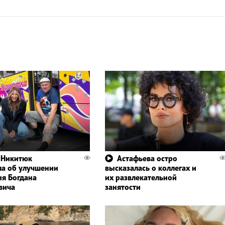
 Никитюк
Астафьева остро
а об улучшении
высказалась о коллегах и
ия Богдана
их развлекательной
вича
занятости