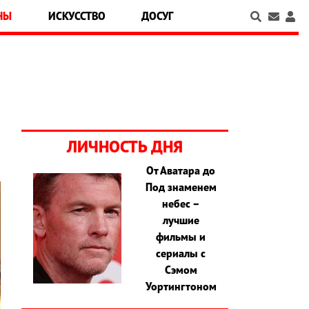
НЫ
ИСКУССТВО
ДОСУГ
ЛИЧНОСТЬ ДНЯ
От Аватара до
Под знаменем
небес –
лучшие
фильмы и
сериалы с
Сэмом
Уортингтоном