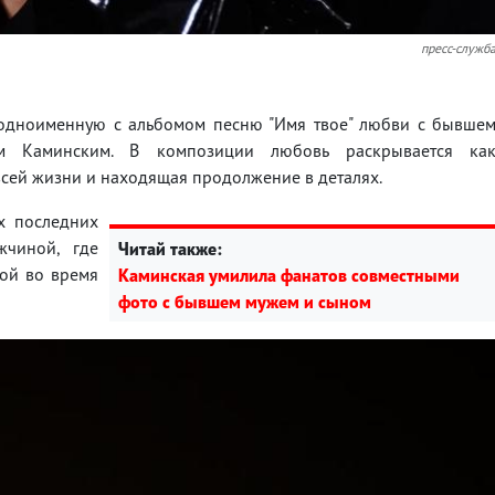
пресс-служб
а одноименную с альбомом песню "Имя твое" любви с бывше
м Каминским. В композиции любовь раскрывается ка
сей жизни и находящая продолжение в деталях.
их последних
жчиной, где
Читай также:
той во время
Каминская умилила фанатов совместными
фото с бывшем мужем и сыном