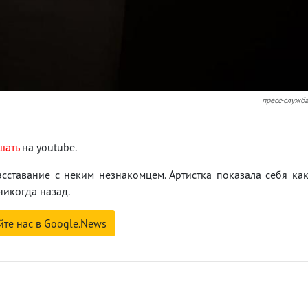
пресс-служб
шать
на youtube.
асставание с неким незнакомцем. Артистка показала себя ка
никогда назад.
йте нас в Google.News