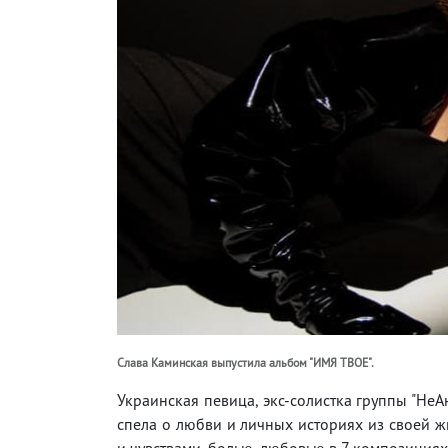
Слава Каминская выпустила альбом "ИМЯ ТВОЕ".
Украинская певица, экс-солистка группы "Не
спела о любви и личных историях из своей 
и чувствами, болью, любовью в 7 композициях