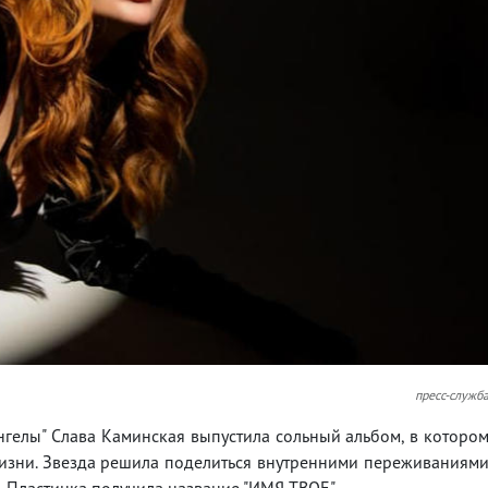
пресс-служб
Ангелы" Слава Каминская выпустила сольный альбом, в которо
жизни. Звезда решила поделиться внутренними переживаниям
. Пластинка получила название "ИМЯ ТВОЕ".