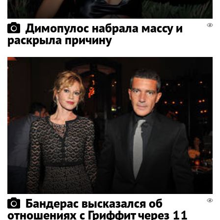
Димопулос набрала массу и
раскрыла причину
Бандерас высказался об
отношениях с Гриффит через 11