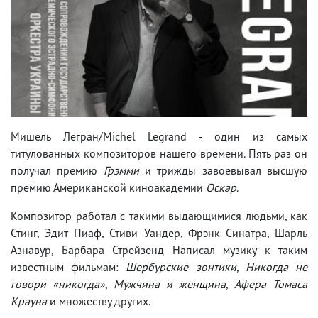
Мишель Легран/Michel Legrand - один из самых
титулованных композиторов нашего времени. Пять раз он
получал премию
Грэмми
и трижды завоевывал высшую
премию Американской киноакадемии
Оскар
.
Композитор работал с такими выдающимися людьми, как
Стинг, Эдит Пиаф, Стиви Уандер, Фрэнк Синатра, Шарль
Азнавур, Барбара Стрейзенд Написал музику к таким
известным фильмам:
Шербурские зонтики
,
Никогда не
говори «никогда»
,
Мужчина и женщина
,
Афера Томаса
Крауна
и множеству других.