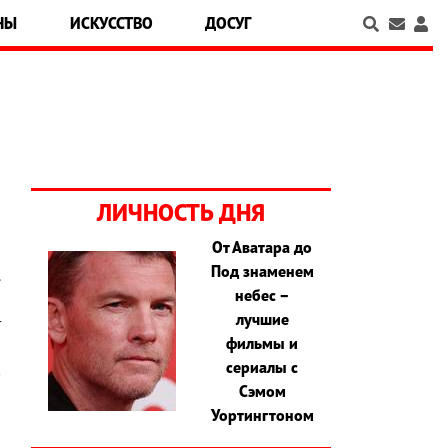
НЫ
ИСКУССТВО
ДОСУГ
ЛИЧНОСТЬ ДНЯ
От Аватара до
Под знаменем
.
небес –
,
лучшие
т
фильмы и
о
сериалы с
в
Сэмом
Уортингтоном