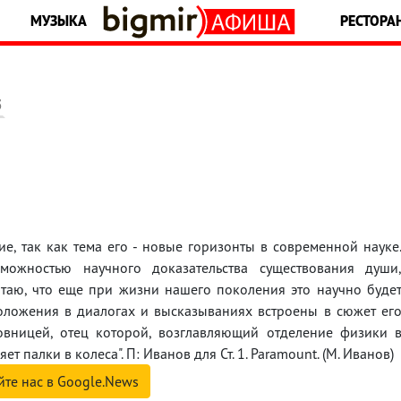
МУЗЫКА
РЕСТОРА
5
, так как тема его - новые горизонты в современной науке
ожностью научного доказательства существования души
итаю, что еще при жизни нашего поколения это научно буде
оложения в диалогах и высказываниях встроены в сюжет ег
ницей, отец которой, возглавляющий отделение физики 
т палки в колеса". П: Иванов для Ст. 1. Paramount. (М. Иванов)
йте нас в Google.News