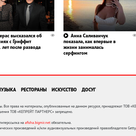
ерас высказался об
Анна Саливанчук
иях с Гриффит
показала, как впервые в
 лет после развода
жизни занималась
серфингом
МУЗЫКА
РЕСТОРАНЫ
ИСКУССТВО
ДОСУГ
 Все права на материалы, опубликованные на данном ресурсе, принадлежат ТОВ «
решения ТОВ «КЕПРЕЙТ ПАРТНЕРС» запрещено.
 гиперссылка на
afisha.bigmir.net
обязательна.
ических произведений и/или аудиовизуальных произведений правообладателя Getty I