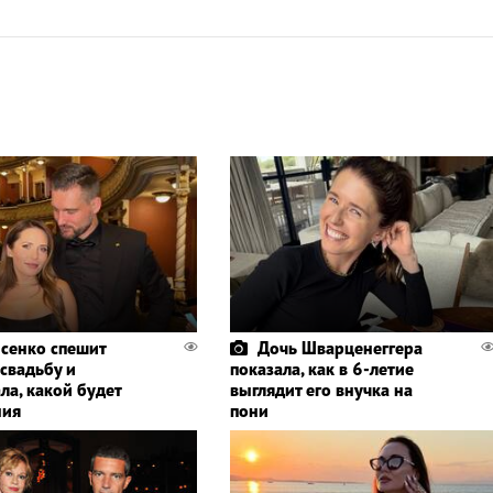
сенко спешит
Дочь Шварценеггера
 свадьбу и
показала, как в 6-летие
ла, какой будет
выглядит его внучка на
ния
пони