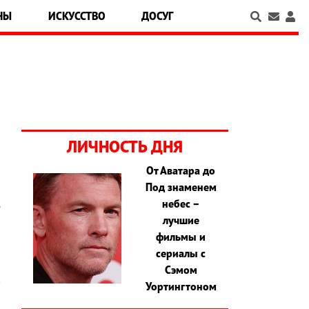
НЫ
ИСКУССТВО
ДОСУГ
ЛИЧНОСТЬ ДНЯ
От Аватара до
Под знаменем
а
небес –
е
лучшие
фильмы и
сериалы с
Сэмом
Уортингтоном