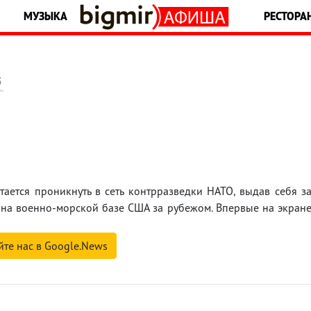
МУЗЫКА
РЕСТОРА
5
ается проникнуть в сеть контрразведки НАТО, выдав себя з
на военно-морской базе США за рубежом. Впервые на экран
йте нас в Google.News