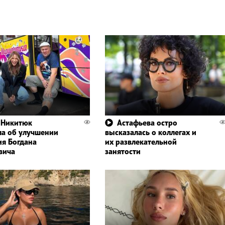
 Никитюк
Астафьева остро
а об улучшении
высказалась о коллегах и
ия Богдана
их развлекательной
вича
занятости