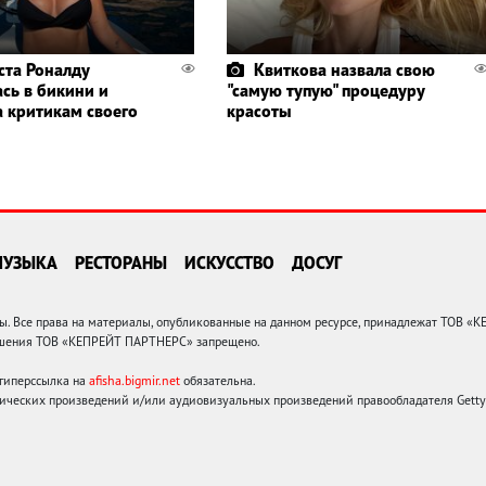
ста Роналду
Квиткова назвала свою
ась в бикини и
"самую тупую" процедуру
а критикам своего
красоты
МУЗЫКА
РЕСТОРАНЫ
ИСКУССТВО
ДОСУГ
 Все права на материалы, опубликованные на данном ресурсе, принадлежат ТОВ «
решения ТОВ «КЕПРЕЙТ ПАРТНЕРС» запрещено.
 гиперссылка на
afisha.bigmir.net
обязательна.
ических произведений и/или аудиовизуальных произведений правообладателя Getty I