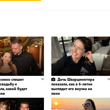
сенко спешит
Дочь Шварценеггера
 свадьбу и
показала, как в 6-летие
ла, какой будет
выглядит его внучка на
ния
пони