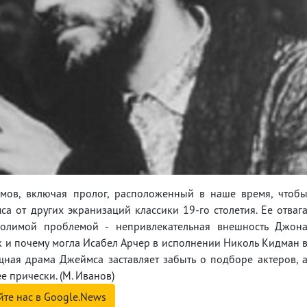
ов, включая пролог, расположенный в наше время, чтоб
 от других экранизаций классики 19-го столетия. Ее отваг
долимой проблемой - непривлекательная внешность Джон
к и почему могла Исабел Арчер в исполнении Николь Кидман 
щная драма Джеймса заставляет забыть о подборе актеров, 
е прически. (М. Иванов)
йте нас в Google.News