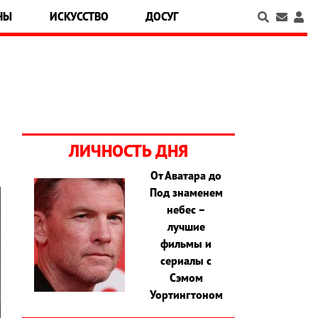
НЫ
ИСКУССТВО
ДОСУГ
ЛИЧНОСТЬ ДНЯ
От Аватара до
Под знаменем
небес –
лучшие
фильмы и
сериалы с
Сэмом
Уортингтоном