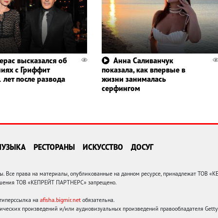
ерас высказался об
Анна Саливанчук
иях с Гриффит
показала, как впервые в
 лет после развода
жизни занималась
серфингом
МУЗЫКА
РЕСТОРАНЫ
ИСКУССТВО
ДОСУГ
 Все права на материалы, опубликованные на данном ресурсе, принадлежат ТОВ «
решения ТОВ «КЕПРЕЙТ ПАРТНЕРС» запрещено.
 гиперссылка на
afisha.bigmir.net
обязательна.
ических произведений и/или аудиовизуальных произведений правообладателя Getty I