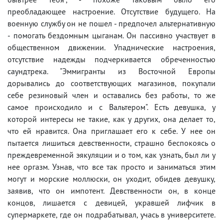
преобладающее настроение. Отсутствие будущего. На
военную службу он не пошел - предпочел альтернативную
- помогать бездомным цыганам. Он пассивно участвует в
общественном движении. Упаднические настроения,
отсутствие надежды подчеркивается обреченностью
саундтрека. "Эммигранты из Восточной Европы
дорывались до соответствующих магазинов, покупали
себе резиновый член и оставались без работы, то же
самое происходило и с Вальтером". Есть девушка, у
которой интересы не такие, как у других, она делает то,
что ей нравится. Она приглашает его к себе. У нее он
пытается лишиться девственности, страшно беспокоясь о
преждевременной эякуляции и о том, как узнать, был ли у
нее оргазм. Узнав, что все так просто и заниматься этим
могут и морские моллюски, он уходит, обидев девушку,
заявив, что он импотент. Девственности он, в конце
концов, лишается с девицей, укравшей лифчик в
супермаркете, где он подрабатывал, учась в университете.