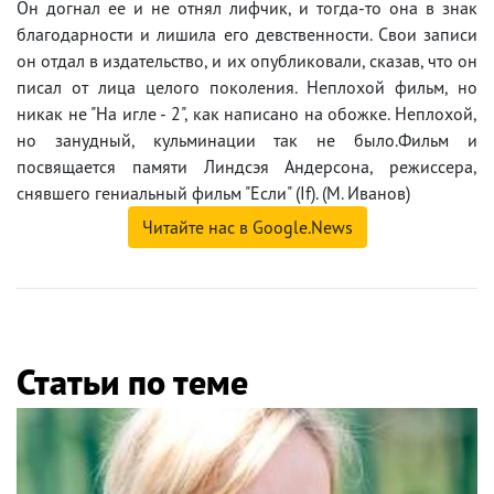
Он догнал ее и не отнял лифчик, и тогда-то она в знак
благодарности и лишила его девственности. Свои записи
он отдал в издательство, и их опубликовали, сказав, что он
писал от лица целого поколения. Неплохой фильм, но
никак не "На игле - 2", как написано на обожке. Неплохой,
но занудный, кульминации так не было.Фильм и
посвящается памяти Линдсэя Андерсона, режиссера,
снявшего гениальный фильм "Если" (If). (М. Иванов)
Читайте нас в Google.News
Статьи по теме