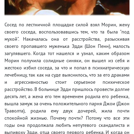
Сосед по лестничной площадке силой взял Морин, жену
своего соседа, воспользовавшись тем, что та была "под
мухой". Накачалась она от расстройства, разыскивая
своего пропавшего муженька Эдди (Шон Пенн), малость
загулявшего. Когда тот нашелся и узнал, каким образом
Морин получила солидные синяки, он вышел из себя и
жестоко избил соседа, за что и попал в психиатрическую
лечебницу, так как на суде выяснилось, что за его драками
и агрессивностью стоит серьезное психическое
расстройство. В больнице Эдди пришлось провести долгие
десять лет, а жена его тем временем родила его ребенка,
вышла замуж за очень положительного парня Джои (Джон
Траволта), родила ему двух дочерей, жила почти
спокойной жизнью. Почему почти? Потому что все эти
годы она продолжала любить непутевого скандалиста и
выпивоху Эдди, отца своего первого ребенка. И когда он