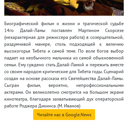
Биографический фильм о жизни и трагической судьбе
14го Далай-Ламы поставлен Мартином Скорсезе
(нехарактерная для режиссера работа) в созерцательной,
раздумчивой манере, столь подходящей к величию
высокогорья Тибета и самой теме. По воле богов выбор
падает на необычного мальчика из самой обыкновенной
семьи. Ему суждено стать Далай-Ламой и пережить вместе
со своим народом критические для Тибета годы. Сценарий
создан на основе рассказа его Святейшества Далай-Ламы.
Сыгран фильм, вероятно, непрофессиональными
актерами. Он великолепно смотрится на большом экране
кинотеатра, благодаря захватывающей дух операторской
работе Роджера Дикинса. (М. Иванов)
Читайте нас в Google.News