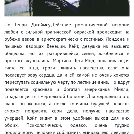
По Генри Джеймсу.Действие романтической истории
любви с сильной трагической окраской происходит на
рубеже веков в аристократических гостиных Лондона и
пышных дворцах Венеции. Кэйт, девушка из высшего
общества, но из разорившейся семьи, влюбляется в
простого журналиста Мартина. Тетя Мод, оплачивающая
счета ее отца, грозит лишить наследства, если она
последует зову сердца, да и ей самой не очень хочется
переступать социальную черту по лестнице вниз. Но вдруг
появляется красивая и богатая американка Милли,
страдающая от смертельной болезни. Для журналиста это
шанс: он женится, а после кончины будущей невесты
сможет поправить свои дела, получив наследство
умершей. Кэйт видит в этом удобный выход для них
обоих. Психологически, однако, очень трудно
порядочному человеку соблазнить умирающую девушку,