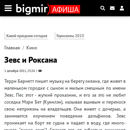
Какой праздник сегодня
Гороскопы 2025
Главная
Кино
Зевс и Роксана
1 декабря 2011, 23:24
Терри Барнетт пишет музыку на берегу океана, где живет в
маленьком городке с сыном и милым смешным по имени
Зевс. Пес этот - жуткий проказник, и его за это не любит
соседка Мэри Бет (Куинлэн), называя вшивым и перенося
свою неприязнь на владельцев. Она живет с дочерью, а
занимается изучением поведения дельфинов. Зевс
проникает на борт ее судна и падает в воду, где много-
много "диких акул"! Спасает его от зубастых хищников