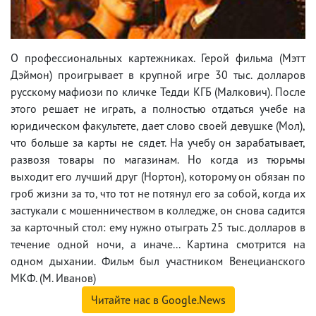
О профессиональных картежниках. Герой фильма (Мэтт
Дэймон) проигрывает в крупной игре 30 тыс. долларов
русскому мафиози по кличке Тедди КГБ (Малкович). После
этого решает не играть, а полностью отдаться учебе на
юридическом факультете, дает слово своей девушке (Мол),
что больше за карты не сядет. На учебу он зарабатывает,
развозя товары по магазинам. Но когда из тюрьмы
выходит его лучший друг (Нортон), которому он обязан по
гроб жизни за то, что тот не потянул его за собой, когда их
застукали с мошенничеством в колледже, он снова садится
за карточный стол: ему нужно отыграть 25 тыс. долларов в
течение одной ночи, а иначе... Картина смотрится на
одном дыхании. Фильм был участником Венецианского
МКФ. (М. Иванов)
Читайте нас в Google.News