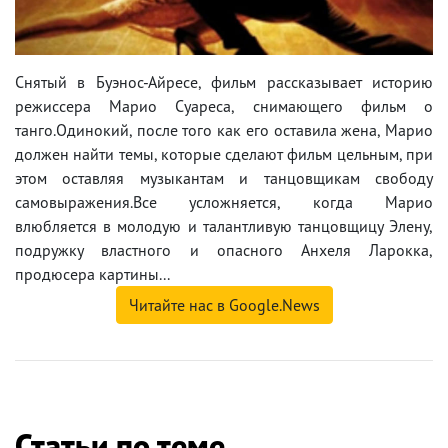
Снятый в Буэнос-Айресе, фильм рассказывает историю
режиссера Марио Суареса, снимающего фильм о
танго.Одинокий, после того как его оставила жена, Марио
должен найти темы, которые сделают фильм цельным, при
этом оставляя музыкантам и танцовщикам свободу
самовыражения.Все усложняется, когда Марио
влюбляется в молодую и талантливую танцовщицу Элену,
подружку властного и опасного Анхеля Ларокка,
продюсера картины...
Читайте нас в Google.News
Статьи по теме