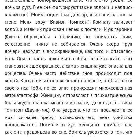
дочь за руку. В ее сне фигурируют также яблоки и надпись
в комнате: "Моим отцом был доллар, и я написал это на
стене. Меня зовут Вивиэн Томпсон". Комнату заливает
водой, а мальчик прикован цепью к постели. Муж героини
(Куинн) обращается в полицию, но заниматься этим,
естественно, никто не собирается. Очень скоро труп
дочери находят в водохранилище, как того и опасалась
мать. Она пытается покончить собой, но ее спасают. Сны
становятся еще страшнее, а сама женщина уже опасна для
общества. Очень часто действие снов происходит под
водой. Когда ночью она выбегает на шоссе, чтобы спасти
своего пса Тоби, по ее вине происходит множественная
автокатастрофа. Женщину отправляют в психиатрическую
больницу, и она оказывается в палате, где когда-то лежал
Томпсон (Дауни-мл.). Она уверена, что тот посылает в ее
мозг сигналы, требуя остановить его, ведь убийства
продолжаются. Погибает и муж женщины, погибает так,
как она предвидела во сне. Зритель уверяется в том, что