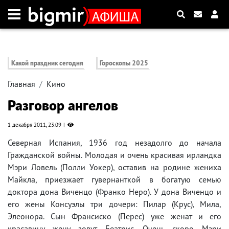
Какой праздник сегодня
Гороскопы 2025
Главная
Кино
Разговор ангелов
1 декабря 2011, 23:09
Северная Испания, 1936 год незадолго до начала
Гражданской войны. Молодая и очень красивая ирландка
Мэри Ловель (Полли Уокер), оставив на родине жениха
Майкла, приезжает гувернанткой в богатую семью
доктора дона Виченцо (Франко Неро). У дона Виченцо и
его жены Консуэлы три дочери: Пилар (Крус), Мила,
Элеонора. Сын Франсиско (Перес) уже женат и его
красавицу жену зовут Беатрис. Очень скоро Мэри