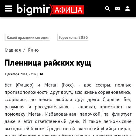
Какой праздник сегодня
Гороскопы 2025
Главная
Кино
Пленница райских кущ
1 декабря 2011, 23:07
Бет (Фишер) и Меган (Росс), - две сестры, полные
противоположности друг другу, всю жизнь соревновались,
ссорились, но нежно любили друг друга. Старшая Бет,
разумная и рассудительная, - адвокат, приезжает на
помолвку Меган. Избалованная папочкой, та флиртует
даже в этот ответственный день. И такое легкомыслие
выходит ей боком. Среди гостей - жестокий убийца-пират,
он влюбляется в девушку. Утром жених и невеста вместе с