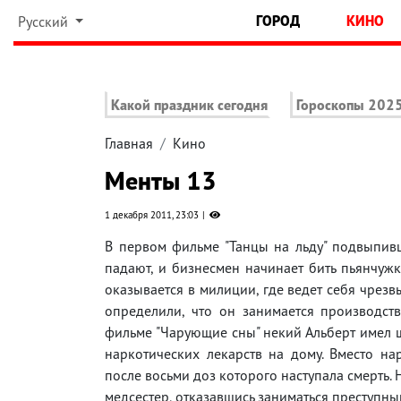
ГОРОД
КИНО
Русский
Какой праздник сегодня
Гороскопы 202
Главная
Кино
Менты 13
1 декабря 2011, 23:03
В первом фильме "Танцы на льду" подвыпив
падают, и бизнесмен начинает бить пьянчужк
оказывается в милиции, где ведет себя чрезв
определили, что он занимается производств
фильме "Чарующие сны" некий Альберт имел ш
наркотических лекарств на дому. Вместо на
после восьми доз которого наступала смерть.
медсестер, отказавшись заниматься преступны