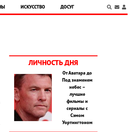
НЫ
ИСКУССТВО
ДОСУГ
ЛИЧНОСТЬ ДНЯ
От Аватара до
Под знаменем
а
небес –
н
лучшие
и
фильмы и
м
сериалы с
ы
Сэмом
,
Уортингтоном
з