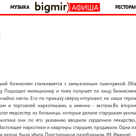
МУЗЫКА
РЕСТОРА
5
ший бизнесмен сталкивается с замызганным пьянчужкой. Об
у. Подходит милиционер и тоже получает по лицу. Бизнесме
ычайно нагло. Его по приказу сверху отпускают, но наши геро
ом и торговлей наркотиками, а именно - экстази.Во второ
тат медсестер из больницы, которые делали старушкам укол
ркотика они по его указанию вводили сердечное лекарство
 Настоящие наркотики и квартиры старушек продавали. Одна и
м делом, была убита. Преступников разоблачили. (М. Иванов)