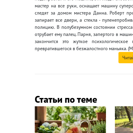
мастер на все руки, оснащает машину супер
следят за домом мистера Данна. Роберт про
запирает все двери, а стекла - пуленепроби
полицию. В полубезумном состоянии стресса
отрубает ему палец. Парня, запертого в маши
закончится это жуткое психологическое п
превратившегося в безжалостного маньяка. (М
Чита
Статьи по теме