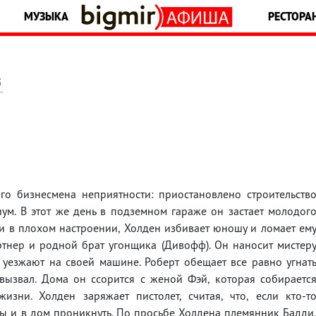
МУЗЫКА
РЕСТОРА
5
го бизнесмена неприятности: приостановлено строительств
м. В этот же день в подземном гараже он застает молодог
чи в плохом настроении, Холден избивает юношу и ломает ем
партнер и родной брат угонщика (Дивофф). Он наносит мистер
 уезжают на своей машине. Роберт обещает все равно угнат
ызвал. Дома он ссорится с женой Фэй, которая собираетс
изни. Холден заряжает пистолет, считая, что, если кто-т
ы и в дом проникнуть. По просьбе Холдена племянник Бадди