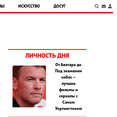
НЫ
ИСКУССТВО
ДОСУГ
ЛИЧНОСТЬ ДНЯ
От Аватара до
Под знаменем
о
небес –
о
лучшие
у
фильмы и
у
сериалы с
ь
Сэмом
я
Уортингтоном
о
,