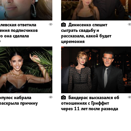
левская ответила
Денисенко спешит
ления подписчиков
сыграть свадьбу и
то она сделала
рассказала, какой будет
у
церемония
пулос набрала
Бандерас высказался об
 раскрыла причину
отношениях с Гриффит
через 11 лет после развода