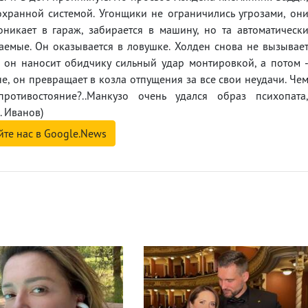
охранной системой. Угонщики не ограничились угрозами, он
никает в гараж, забирается в машину, но та автоматическ
ваемые. Он оказывается в ловушке. Холден снова не вызывае
 он наносит обидчику сильный удар монтировкой, а потом 
не, он превращает в козла отпущения за все свои неудачи. Че
ротивостояние?..Манкузо очень удался образ психопата
. Иванов)
йте нас в Google.News