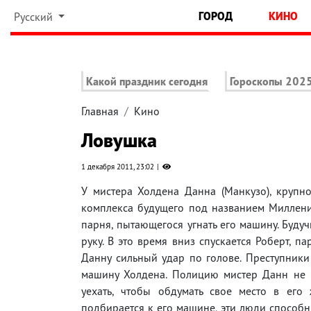
ГОРОД
КИНО
Русский
Какой праздник сегодня
Гороскопы 202
Главная
Кино
Ловушка
1 декабря 2011, 23:02
У мистера Холдена Данна (Манкузо), крупно
комплекса будущего под названием Миллениу
парня, пытающегося угнать его машину. Буду
руку. В это время вниз спускается Роберт, 
Данну сильный удар по голове. Преступники
машину Холдена. Полицию мистер Данн не в
уехать, чтобы обдумать свое место в его ж
подбирается к его машине, эти люди способн