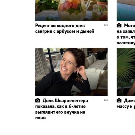
Рецепт выходного дня:
Моги
сангрия с арбузом и дыней
на заяв
о том, ч
пластик
Дочь Шварценеггера
Димо
показала, как в 6-летие
массу и
выглядит его внучка на
пони