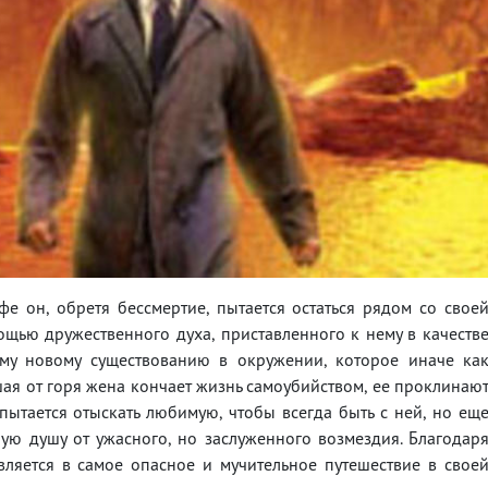
е он, обретя бессмертие, пытается остаться рядом со свое
щью дружественного духа, приставленного к нему в качеств
ему новому существованию в окружении, которое иначе ка
шая от горя жена кончает жизнь самоубийством, ее проклинаю
 пытается отыскать любимую, чтобы всегда быть с ней, но ещ
ую душу от ужасного, но заслуженного возмездия. Благодар
ляется в самое опасное и мучительное путешествие в свое