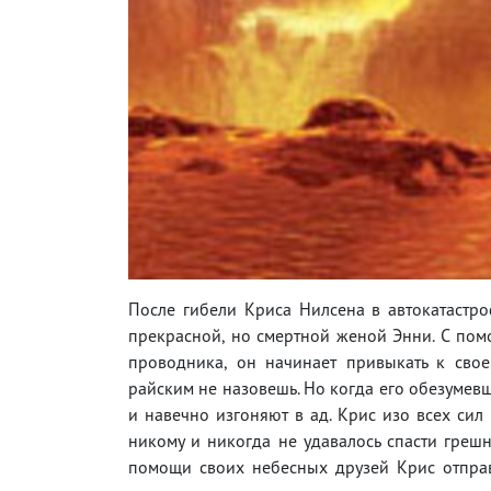
После гибели Криса Нилсена в автокатастроф
прекрасной, но смертной женой Энни. С помо
проводника, он начинает привыкать к сво
райским не назовешь. Но когда его обезумев
и навечно изгоняют в ад. Крис изо всех сил
никому и никогда не удавалось спасти грешн
помощи своих небесных друзей Крис отправ