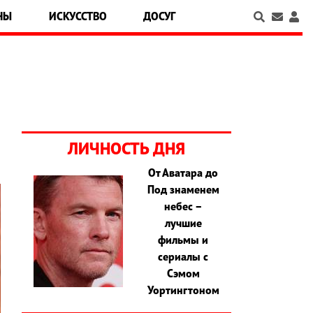
НЫ
ИСКУССТВО
ДОСУГ
ЛИЧНОСТЬ ДНЯ
От Аватара до
Под знаменем
небес –
лучшие
фильмы и
сериалы с
Сэмом
Уортингтоном