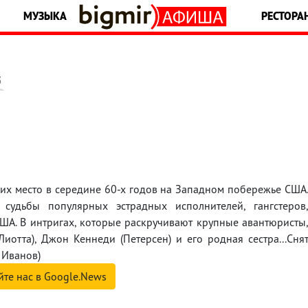
МУЗЫКА
РЕСТОРА
5
их место в середине 60-х годов на Западном побережье США
удьбы популярных эстрадных исполнителей, гангстеров
 США. В интригах, которые раскручивают крупные авантюристы
отта), Джон Кеннеди (Петерсен) и его родная сестра...Сня
 Иванов)
йте нас в Google.News