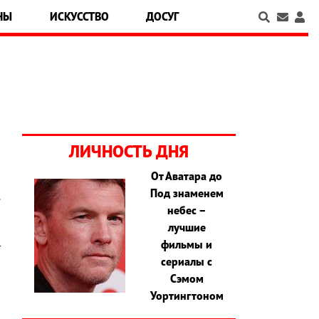
НЫ
ИСКУССТВО
ДОСУГ
ЛИЧНОСТЬ ДНЯ
От Аватара до
Под знаменем
.
небес –
,
лучшие
,
фильмы и
т
сериалы с
Сэмом
Уортингтоном