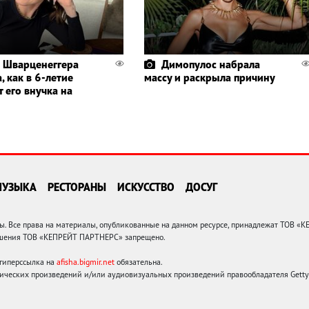
 Шварценеггера
Димопулос набрала
, как в 6-летие
массу и раскрыла причину
 его внучка на
МУЗЫКА
РЕСТОРАНЫ
ИСКУССТВО
ДОСУГ
 Все права на материалы, опубликованные на данном ресурсе, принадлежат ТОВ «
решения ТОВ «КЕПРЕЙТ ПАРТНЕРС» запрещено.
 гиперссылка на
afisha.bigmir.net
обязательна.
ических произведений и/или аудиовизуальных произведений правообладателя Getty I