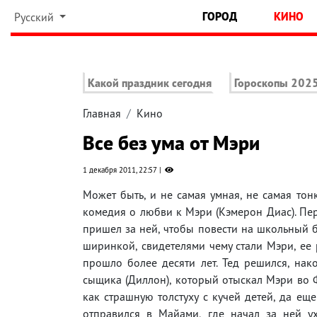
ГОРОД
КИНО
Русский
Какой праздник сегодня
Гороскопы 202
Главная
Кино
Все без ума от Мэри
1 декабря 2011, 22:57
Может быть, и не самая умная, не самая то
комедия о любви к Мэри (Кэмерон Диас). Перв
пришел за ней, чтобы повести на школьный 
ширинкой, свидетелями чему стали Мэри, ее 
прошло более десяти лет. Тед решился, нако
сыщика (Диллон), который отыскал Мэри во 
как страшную толстуху с кучей детей, да ещ
отправился в Майами, где начал за ней у