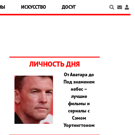
НЫ
ИСКУССТВО
ДОСУГ
ЛИЧНОСТЬ ДНЯ
От Аватара до
Под знаменем
я
небес –
н
лучшие
й
фильмы и
я
сериалы с
о
Сэмом
и
Уортингтоном
и
е