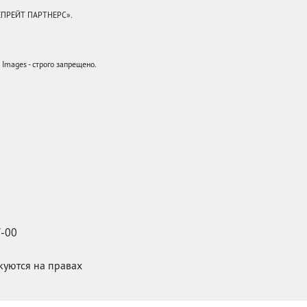
КЕПРЕЙТ ПАРТНЕРС».
mages - строго запрещено.
7-00
икуются на правах