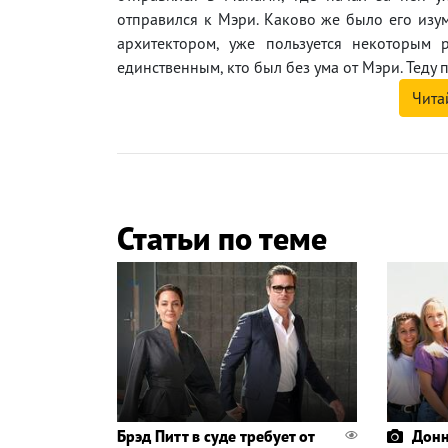
отправился к Мэри. Каково же было его изум
архитектором, уже пользуется некоторым
единственным, кто был без ума от Мэри. Теду 
Чита
Статьи по теме
Брэд Питт в суде требует от
Донн