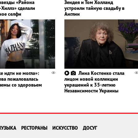
 звезды «Района
Зендея и Том Холланд
-Хиллз» сделали
устроили тайную свадьбу в
ное селфи
Англии
е идти не могла»:
Лина Костенко стала
ва пожаловалась
лицом новой коллекции
лемы со здоровьем
украшений к 35-летию
Независимости Украины
МУЗЫКА
РЕСТОРАНЫ
ИСКУССТВО
ДОСУГ