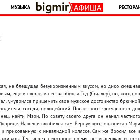
МУЗЫКА
РЕСТОРА
5
нкая, не блещущая безукоризненным вкусом, но дико смешна
ым, еще в школе, в нее влюбился Тед (Стиллер), но, когда о
бал, умудрился прищемить свое мужское достоинство брючно
родители, соседи, полицейский. После этого злосчастного дн
нец, найти Мэри. По совету своего друга он нанял частног
Флориде. Нашел и влюбился сам. Вернувшись, он описал Мэр
е и прикованную к инвалидной коляске. Сам же бросил все 
хаживать. Тед через некоторое время не выдержал и тож