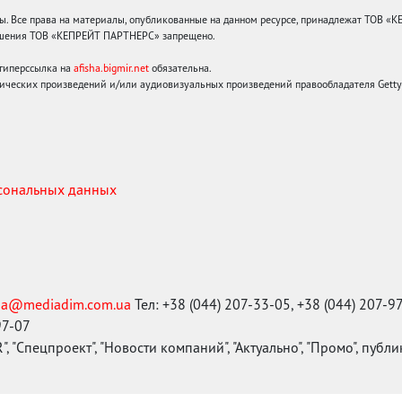
 Все права на материалы, опубликованные на данном ресурсе, принадлежат ТОВ «
решения ТОВ «КЕПРЕЙТ ПАРТНЕРС» запрещено.
 гиперссылка на
afisha.bigmir.net
обязательна.
ических произведений и/или аудиовизуальных произведений правообладателя Getty I
рсональных данных
ma@mediadim.com.ua
Тел: +38 (044) 207-33-05, +38 (044) 207-9
97-07
, "Спецпроект", "Новости компаний", "Актуально", "Промо", публ