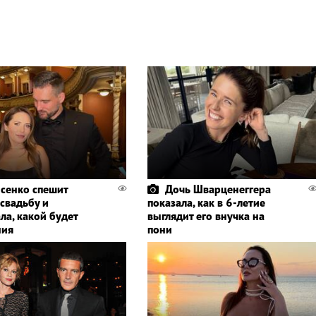
сенко спешит
Дочь Шварценеггера
 свадьбу и
показала, как в 6-летие
ла, какой будет
выглядит его внучка на
ния
пони