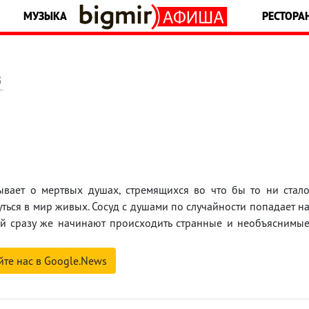
МУЗЫКА
РЕСТОРА
5
ывает о мертвых душах, стремящихся во что бы то ни стал
ться в мир живых. Сосуд с душами по случайности попадает н
ой сразу же начинают происходить странные и необъяснимы
йте нас в Google.News