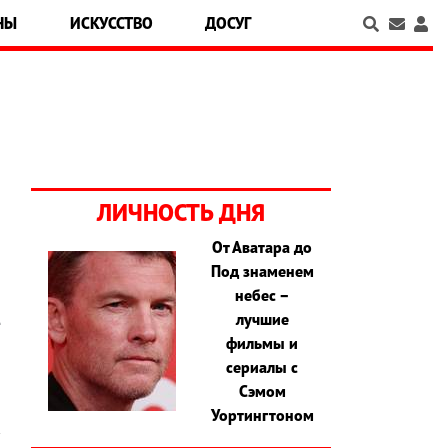
НЫ
ИСКУССТВО
ДОСУГ
ЛИЧНОСТЬ ДНЯ
От Аватара до
Под знаменем
о
небес –
а
лучшие
е
фильмы и
сериалы с
Сэмом
Уортингтоном