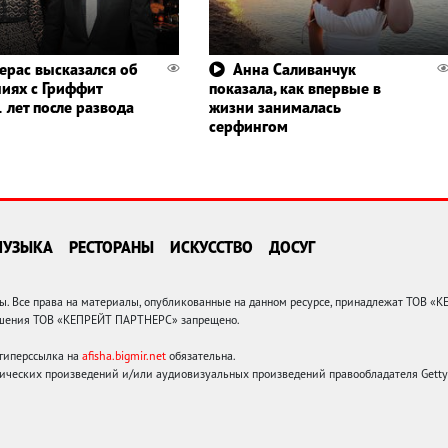
ерас высказался об
Анна Саливанчук
иях с Гриффит
показала, как впервые в
 лет после развода
жизни занималась
серфингом
МУЗЫКА
РЕСТОРАНЫ
ИСКУССТВО
ДОСУГ
 Все права на материалы, опубликованные на данном ресурсе, принадлежат ТОВ «
решения ТОВ «КЕПРЕЙТ ПАРТНЕРС» запрещено.
 гиперссылка на
afisha.bigmir.net
обязательна.
ических произведений и/или аудиовизуальных произведений правообладателя Getty I