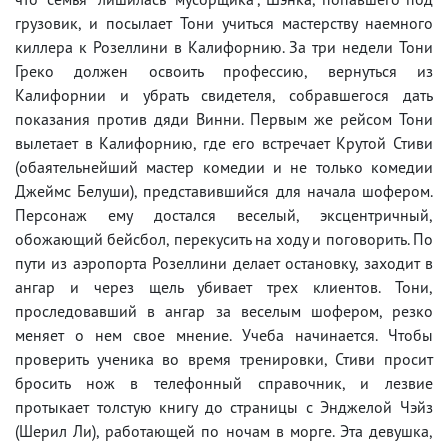
грузовик, и посылает Тони учиться мастерству наемного
киллера к Розеллини в Калифорнию. За три недели Тони
Греко должен освоить профессию, вернуться из
Калифорнии и убрать свидетеля, собравшегося дать
показания против дяди Винни. Первым же рейсом Тони
вылетает в Калифорнию, где его встречает Крутой Стиви
(обаятельнейший мастер комедии и не только комедии
Джеймс Белуши), представившийся для начала шофером.
Персонаж ему достался веселый, эксцентричный,
обожающий бейсбол, перекусить на ходу и поговорить. По
пути из аэропорта Розеллини делает остановку, заходит в
ангар и через щель убивает трех клиентов. Тони,
проследовавший в ангар за веселым шофером, резко
меняет о нем свое мнение. Учеба начинается. Чтобы
проверить ученика во время тренировки, Стиви просит
бросить нож в телефонный справочник, и лезвие
протыкает толстую книгу до страницы с Энджелой Чэйз
(Шерил Ли), работающей по ночам в морге. Эта девушка,