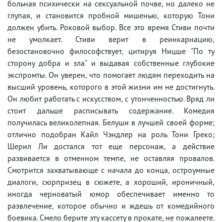
больная психически на сексуальной почве, но далеко не
глупая, и становится пробной мишенью, которую Тони
должен убить. Роковой выбор. Все это время Стиви почти
не умолкает. Стиви верит в реинкарнацию,
безостановочно философствует, цитируя Ницше "По ту
сторону добра и зла" и выдавая собственные глубокие
экспромты. Он уверен, что помогает людям переходить на
высший уровень, которого в этой жизни им не достигнуть.
Он любит работать с искусством, с утонченностью. Вряд ли
стоит дальше расписывать содержание. Комедия
получилась великолепная. Белуши в лучшей своей форме;
отлично подобран Кайл Чэндлер на роль Тони Греко;
Шерил Ли достался тот еще персонаж, а действие
развивается в отменном темпе, не оставляя провалов.
Смотрится захватывающе с начала до конца, остроумные
диалоги, сюрпризец в сюжете, а хороший, ироничный,
иногда черноватый юмор обеспечивает именно то
развлечение, которое обычно и ждешь от комедийного
боевика. Смело берите эту кассету в прокате, не пожалеете.