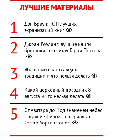
ЛУЧШИЕ МАТЕРИАЛЫ
,
я
.
Дэн Браун: ТОП лучших
я
экранизаций книг
г
ь
Джоан Роулинг: лучшие книги
британки, не считая Гарри Поттера
н
о
м
Яблочный спас 6 августа -
у
традиции и что нельзя делать
е
я
Какой церковный праздник 8
августа и что нельзя делать
От Аватара до Под знаменем небес
– лучшие фильмы и сериалы с
Сэмом Уортингтоном