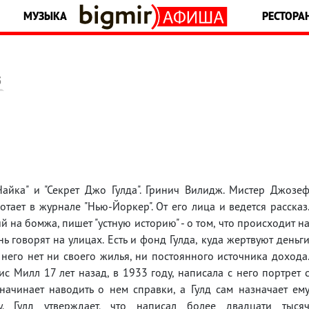
МУЗЫКА
РЕСТОРА
5
йка" и "Секрет Джо Гулда". Гринич Вилидж. Мистер Джозе
отает в журнале "Нью-Йоркер". От его лица и ведется рассказ
ий на бомжа, пишет "устную историю" - о том, что происходит н
ь говорят на улицах. Есть и фонд Гулда, куда жертвуют деньг
него нет ни своего жилья, ни постоянного источника дохода
с Милл 17 лет назад, в 1933 году, написала с него портрет 
ачинает наводить о нем справки, а Гулд сам назначает ем
у. Гулд утверждает, что написал более двадцати тыся