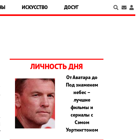
НЫ
ИСКУССТВО
ДОСУГ
ЛИЧНОСТЬ ДНЯ
От Аватара до
Под знаменем
ф
небес –
.
лучшие
а
фильмы и
и
сериалы с
.
Сэмом
с
Уортингтоном
у
ч