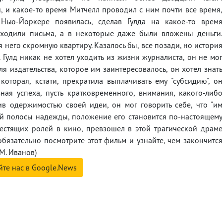
 и какое-то время Митчелл проводил с ним почти все время
 Нью-Йоркере появилась, сделав Гулда на какое-то врем
иходили письма, а в некоторые даже были вложены деньги
 него скромную квартиру. Казалось бы, все позади, но истори
. Гулд никак не хотел уходить из жизни журналиста, он не мо
ля издательства, которое им заинтересовалось, он хотел знат
оторая, кстати, прекратила выплачивать ему "субсидию", о
зная успеха, пусть кратковременного, внимания, какого-либ
ив одержимостью своей идеи, он мог говорить себе, что "и
кой полосы надежды, положение его становится по-настоящем
естящих ролей в кино, превзошел в этой трагической драм
обязательно посмотрите этот фильм и узнайте, чем закончитс
(М. Иванов)
йте нас в Google.News