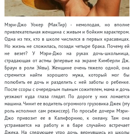
Мэри-Джо Уокер (МакТир) - немолодая, но вполне
привлекательная женщина с живым и бойким характером.
Одна из тех, кто в школе числился в первых красавицах.
Но жизнь не сложилась, позади четыре брака. Почему ей
не везет? У Мэри-Джо на руках дочь-школьница,
страдающая от астмы (впервые на экране Кимберли Дж.
Браун в роли Эйвы). Женщине очень тяжело одной, она
стремится найти хорошего мужа, который мог бы
полюбить ее дочь и разделить с ней заботы о ребенке.
После ссоры с очередным пьяным сожителем, мама и дочь
уезжают куда глаза глядят. По дороге у них ломается
машина. Чинит ее водитель огромного грузовика Джек (эту
роль исполнил сам режиссер). По просьбе дочери Мэри-
Джо привозит ее в Калифорнию, к океану. Там она
устраивается на работу и в баре случайно встречает
Джека. На следующее утро дочь, вернувшись из школы