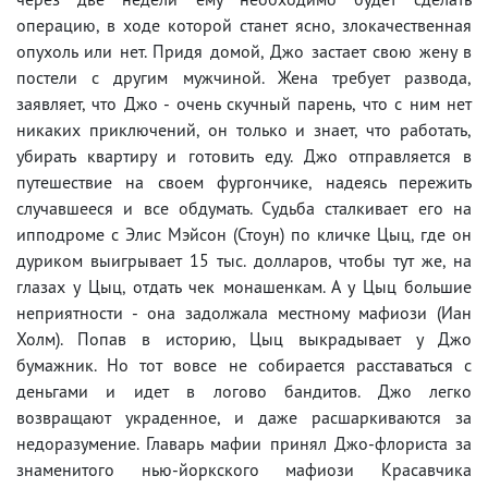
операцию, в ходе которой станет ясно, злокачественная
опухоль или нет. Придя домой, Джо застает свою жену в
постели с другим мужчиной. Жена требует развода,
заявляет, что Джо - очень скучный парень, что с ним нет
никаких приключений, он только и знает, что работать,
убирать квартиру и готовить еду. Джо отправляется в
путешествие на своем фургончике, надеясь пережить
случавшееся и все обдумать. Судьба сталкивает его на
ипподроме с Элис Мэйсон (Стоун) по кличке Цыц, где он
дуриком выигрывает 15 тыс. долларов, чтобы тут же, на
глазах у Цыц, отдать чек монашенкам. А у Цыц большие
неприятности - она задолжала местному мафиози (Иан
Холм). Попав в историю, Цыц выкрадывает у Джо
бумажник. Но тот вовсе не собирается расставаться с
деньгами и идет в логово бандитов. Джо легко
возвращают украденное, и даже расшаркиваются за
недоразумение. Главарь мафии принял Джо-флориста за
знаменитого нью-йоркского мафиози Красавчика