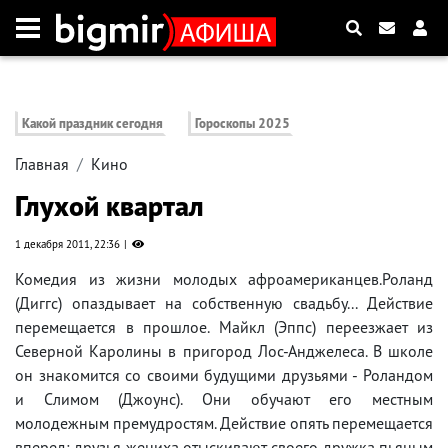
Какой праздник сегодня
Гороскопы 2025
Главная
Кино
Глухой квартал
1 декабря 2011, 22:36
Комедия из жизни молодых афроамериканцев.Роланд
(Диггс) опаздывает на собственную свадьбу... Действие
перемещается в прошлое. Майкл (Эппс) переезжает из
Северной Каролины в пригород Лос-Анджелеса. В школе
он знакомится со своими будущими друзьями - Роландом
и Слимом (Джоунс). Они обучают его местным
молодежным премудростям. Действие опять перемещается
вперед: друзья жениха отыскивают своего дружка пьяным