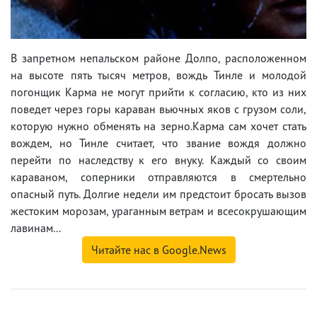
В запретном непальском районе Долпо, расположенном
на высоте пять тысяч метров, вождь Тинле и молодой
погонщик Карма не могут прийти к согласию, кто из них
поведет через горы караван вьючных яков с грузом соли,
которую нужно обменять на зерно.Карма сам хочет стать
вождем, но Тинле считает, что звание вождя должно
перейти по наследству к его внуку. Каждый со своим
караваном, соперники отправляются в смертельно
опасный путь. Долгие недели им предстоит бросать вызов
жестоким морозам, ураганным ветрам и всесокрушающим
лавинам...
Читайте нас в Google.News