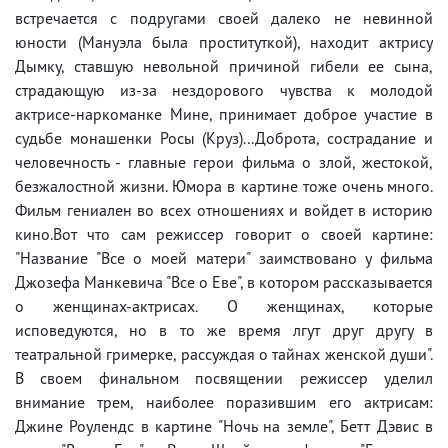
встречается с подругами своей далеко не невинной
юности (Мануэла была проституткой), находит актрису
Дымку, ставшую невольной причиной гибели ее сына,
страдающую из-за нездорового чувства к молодой
актрисе-наркоманке Мине, принимает доброе участие в
судьбе монашенки Росы (Круз)...Доброта, сострадание и
человечность - главные герои фильма о злой, жестокой,
безжалостной жизни. Юмора в картине тоже очень много.
Фильм гениален во всех отношениях и войдет в историю
кино.Вот что сам режиссер говорит о своей картине:
"Название "Все о моей матери" заимствовано у фильма
Джозефа Манкевича "Все о Еве", в котором рассказывается
о женщинах-актрисах. О женщинах, которые
исповедуются, но в то же время лгут друг другу в
театральной гримерке, рассуждая о тайнах женской души".
В своем финальном посвящении режиссер уделил
внимание трем, наиболее поразившим его актрисам:
Джине Роулендс в картине "Ночь на земле", Бетт Дэвис в