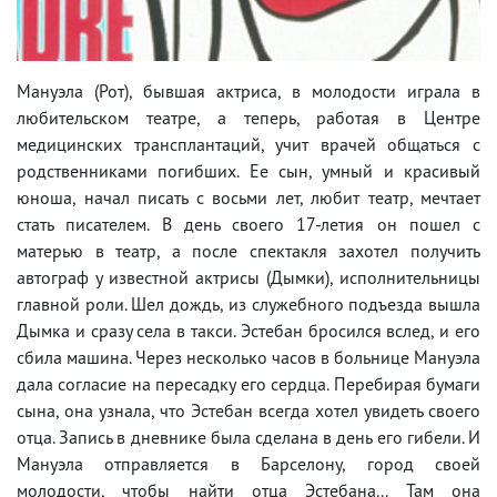
Мануэла (Рот), бывшая актриса, в молодости играла в
любительском театре, а теперь, работая в Центре
медицинских трансплантаций, учит врачей общаться с
родственниками погибших. Ее сын, умный и красивый
юноша, начал писать с восьми лет, любит театр, мечтает
стать писателем. В день своего 17-летия он пошел с
матерью в театр, а после спектакля захотел получить
автограф у известной актрисы (Дымки), исполнительницы
главной роли. Шел дождь, из служебного подъезда вышла
Дымка и сразу села в такси. Эстебан бросился вслед, и его
сбила машина. Через несколько часов в больнице Мануэла
дала согласие на пересадку его сердца. Перебирая бумаги
сына, она узнала, что Эстебан всегда хотел увидеть своего
отца. Запись в дневнике была сделана в день его гибели. И
Мануэла отправляется в Барселону, город своей
молодости, чтобы найти отца Эстебана... Там она