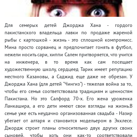
Для семерых детей Джорджа Хана - гордого
пакистанского владельца лавки по продаже жареной
рыбы с картошкой - жизнь - это сплошной компромисс.
Мина просто сорванец и предпочитает гонять в футбол,
нежели носить сари, хиппи Салем притворяется, что учится
на инженера, в то время как сам посещает
художественную школу, сердцеед Тарик имеет репутацию
местного Казановы, а Саджид еще даже не обрезан. У
Джорджа Хана (для детей "Чингиз") - тяжелая война за то,
чтобы его семья соответствовала традициям и ценностям
Пакистана. Но это Салфорд 70-х. Его жена уроженка
Ланкашира, а его дети имеют свои взгляды на жизнь.В
семье уже есть неудачно организованная свадьба - Назир
убегает от алтаря и становится модельером в Экклесе.
Джордж строит планы относительно двух других своих
сыновей, чтобы хоть они как-то соответствовали