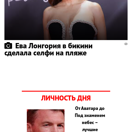
Ева Лонгория в бикини
сделала селфи на пляже
ЛИЧНОСТЬ ДНЯ
От Аватара до
Под знаменем
небес –
лучшие