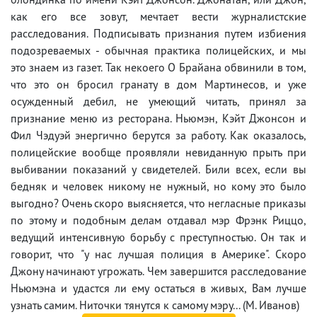
как его все зовут, мечтает вести журналистские
расследования. Подписывать признания путем избиения
подозреваемых - обычная практика полицейских, и мы
это знаем из газет. Так некоего О Брайана обвинили в том,
что это он бросил гранату в дом Мартинесов, и уже
осужденный дебил, не умеющий читать, принял за
признание меню из ресторана. Ньюмэн, Кэйт Джонсон и
Фил Чэдуэй энергично берутся за работу. Как оказалось,
полицейские вообще проявляли невиданную прыть при
выбивании показаний у свидетелей. Били всех, если вы
бедняк и человек никому не нужный, но кому это было
выгодно? Очень скоро выясняется, что негласные приказы
по этому и подобным делам отдавал мэр Фрэнк Риццо,
ведущий интенсивную борьбу с преступностью. Он так и
говорит, что "у нас лучшая полиция в Америке". Скоро
Джону начинают угрожать. Чем завершится расследование
Ньюмэна и удастся ли ему остаться в живых, Вам лучше
узнать самим. Ниточки тянутся к самому мэру... (М. Иванов)