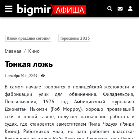
Какой праздник сегодня
Гороскопы 2025
Главная
Кино
Тонкая ложь
1 декабря 2011, 22:29
В самом начале говорится о полицейской жестокости и
фабрикации улик для обвинениия. Филадельфия,
Пенсильвания, 1976 год. Амбициозный журналист
Джонатан Ньюмэн (Роб Морроу), хорошо проявивший
себя в новой газете, получает назначение работать в
судах, где становится заместителем Фила Чэдуэя (Рэнди
Куэйд). Работников мало, но зато работает красотка-
блондинка по имени Кэйт Джонсон. Джонатан, или Джон,