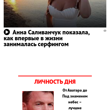
Анна Саливанчук показала,
как впервые в жизни
занималась серфингом
ЛИЧНОСТЬ ДНЯ
От Аватара до
Под знаменем
небес –
лучшие