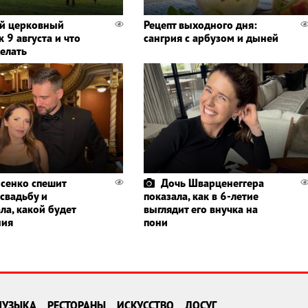
й церковный
Рецепт выходного дня:
 9 августа и что
сангрия с арбузом и дыней
делать
сенко спешит
Дочь Шварценеггера
 свадьбу и
показала, как в 6-летие
ла, какой будет
выглядит его внучка на
ния
пони
МУЗЫКА
РЕСТОРАНЫ
ИСКУССТВО
ДОСУГ