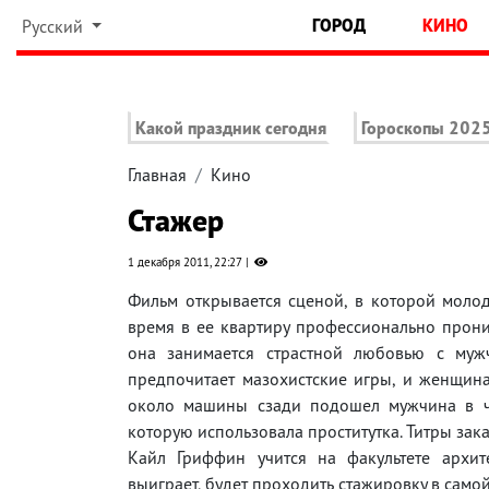
ГОРОД
КИНО
Русский
Какой праздник сегодня
Гороскопы 202
Главная
Кино
Стажер
1 декабря 2011, 22:27
Фильм открывается сценой, в которой молод
время в ее квартиру профессионально прони
она занимается страстной любовью с мужч
предпочитает мазохистские игры, и женщина
около машины сзади подошел мужчина в че
которую использовала проститутка. Титры за
Кайл Гриффин учится на факультете архите
выиграет, будет проходить стажировку в сам