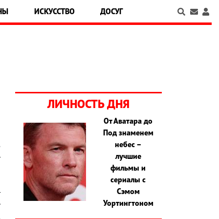
НЫ
ИСКУССТВО
ДОСУГ
ЛИЧНОСТЬ ДНЯ
От Аватара до
Под знаменем
о
небес –
е
лучшие
т
фильмы и
а
сериалы с
,
Сэмом
т
Уортингтоном
т
.