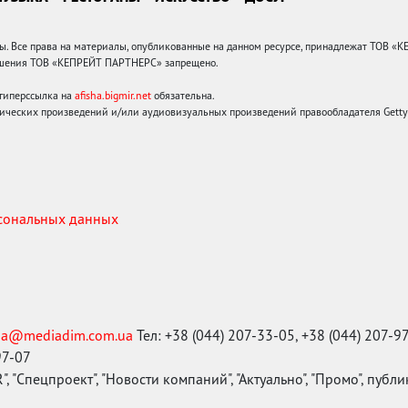
 Все права на материалы, опубликованные на данном ресурсе, принадлежат ТОВ «
решения ТОВ «КЕПРЕЙТ ПАРТНЕРС» запрещено.
 гиперссылка на
afisha.bigmir.net
обязательна.
ических произведений и/или аудиовизуальных произведений правообладателя Getty I
рсональных данных
ma@mediadim.com.ua
Тел: +38 (044) 207-33-05, +38 (044) 207-9
97-07
, "Спецпроект", "Новости компаний", "Актуально", "Промо", публ