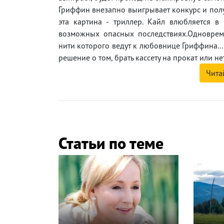
Гриффин внезапно выигрывает конкурс и полу
эта картина - триллер. Кайл влюбляется в
возможных опасных последствиях.Одновреме
нити которого ведут к любовнице Гриффина...
решение о том, брать кассету на прокат или н
Чита
Статьи по теме