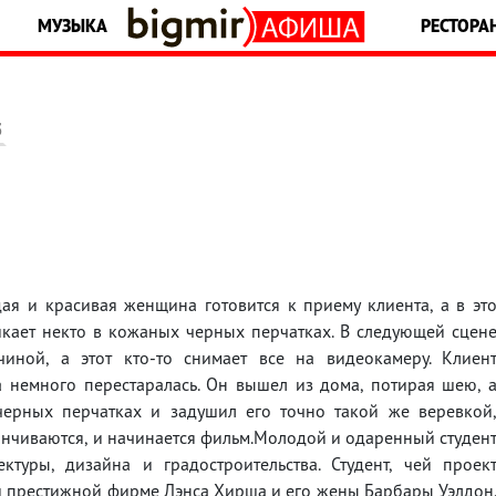
МУЗЫКА
РЕСТОРА
5
ая и красивая женщина готовится к приему клиента, а в эт
кает некто в кожаных черных перчатках. В следующей сцен
иной, а этот кто-то снимает все на видеокамеру. Клиен
 немного перестаралась. Он вышел из дома, потирая шею, 
рных перчатках и задушил его точно такой же веревкой
канчиваются, и начинается фильм.Молодой и одаренный студен
ктуры, дизайна и градостроительства. Студент, чей проек
ой престижной фирме Лэнса Хирша и его жены Барбары Уэлдон