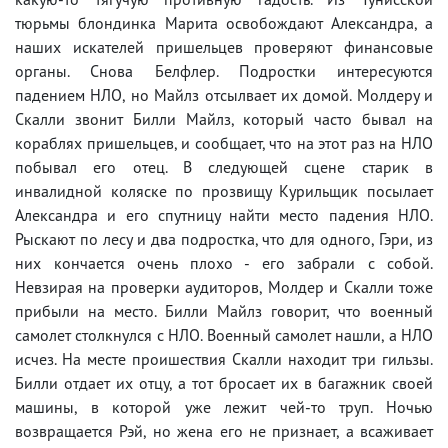
тюрьмы блондинка Марита освобождают Александра, а
наших искателей пришельцев проверяют финансовые
органы. Снова Белфлер. Подростки интересуются
падением НЛО, но Майлз отсылвает их домой. Молдеру и
Скалли звонит Билли Майлз, который часто бывал на
кораблях пришельцев, и сообщает, что на этот раз на НЛО
побывал его отец. В следующей сцене старик в
инвалидной коляске по прозвищу Курильщик посылает
Александра и его спутницу найти место падения НЛО.
Рыскают по лесу и два подростка, что для одного, Гэри, из
них кончается очень плохо - его забрали с собой.
Невзирая на проверки аудиторов, Молдер и Скалли тоже
прибыли на место. Билли Майлз говорит, что военный
самолет столкнулся с НЛО. Военный самолет нашли, а НЛО
исчез. На месте проишествия Скалли находит три гильзы.
Билли отдает их отцу, а тот бросает их в багажник своей
машины, в которой уже лежит чей-то труп. Ночью
возвращается Рэй, но жена его не признает, а всаживает