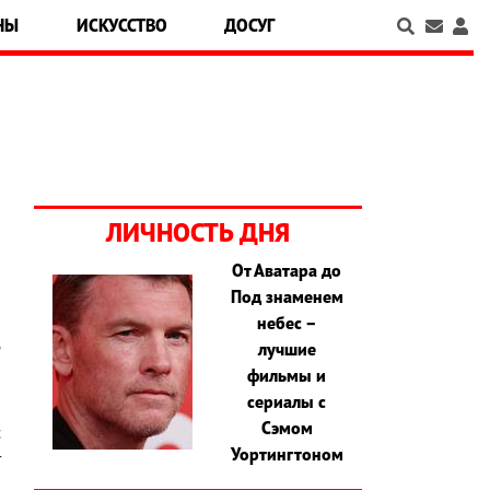
НЫ
ИСКУССТВО
ДОСУГ
ЛИЧНОСТЬ ДНЯ
От Аватара до
Под знаменем
й
небес –
о
лучшие
"
фильмы и
й
сериалы с
о
Сэмом
с
Уортингтоном
т
а