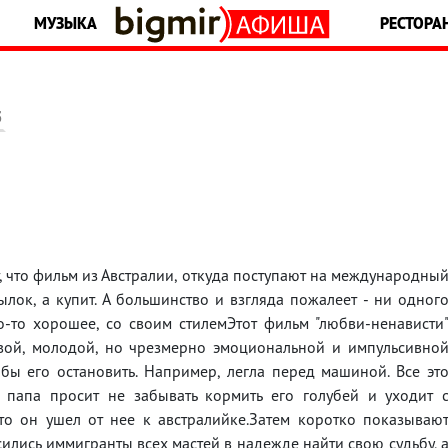
МУЗЫКА
РЕСТОРА
5
т, что фильм из Австралии, откуда поступают на международны
ок, а купит. А большинство и взгляда пожалеет - ни одног
о-то хорошее, со своим стилемЭтот фильм "любви-ненависти
сивой, молодой, но чрезмерно эмоциональной и импульсивно
бы его остановить. Например, легла перед машиной. Все эт
 папа просит не забывать кормить его голубей и уходит 
то он ушел от нее к австралийке.Затем коротко показываю
сились иммигранты всех мастей в надежде найти свою судьбу, 