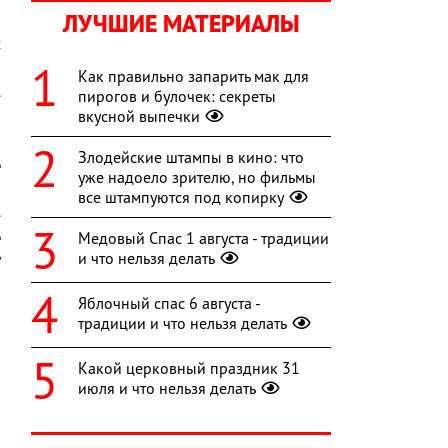
ЛУЧШИЕ МАТЕРИАЛЫ
й
х
,
Как правильно запарить мак для
.
пирогов и булочек: секреты
о
вкусной выпечки
и
Злодейские штампы в кино: что
ь
уже надоело зрителю, но фильмы
,
все штампуются под копирку
.
ь
Медовый Спас 1 августа - традиции
и что нельзя делать
у
а
Яблочный спас 6 августа -
традиции и что нельзя делать
Какой церковный праздник 31
июля и что нельзя делать