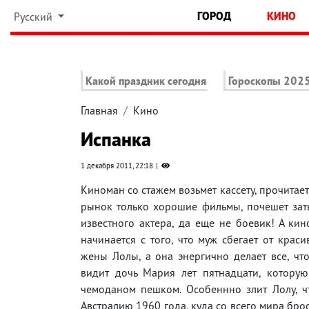
ГОРОД
КИНО
Русский
Какой праздник сегодня
Гороскопы 202
Главная
Кино
Испанка
1 декабря 2011, 22:18
Киноман со стажем возьмет кассету, прочитае
рынок только хорошие фильмы, почешет затыл
известного актера, да еще не боевик! А кин
начинается с того, что муж сбегает от кра
жены Лолы, а она энергично делает все, что
видит дочь Мария лет пятнадцати, которую
чемоданом пешком. Особеннно злит Лолу, ч
Австралию 1960 года, куда со всего мира бро