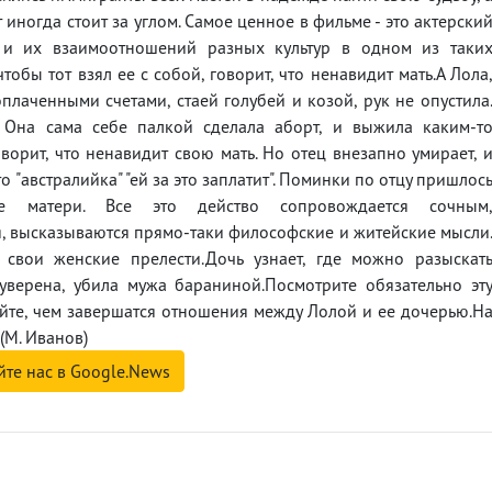
т иногда стоит за углом. Самое ценное в фильме - это актерски
й и их взаимоотношений разных культур в одном из таки
тобы тот взял ее с собой, говорит, что ненавидит мать.А Лола
плаченными счетами, стаей голубей и козой, рук не опустила
. Она сама себе палкой сделала аборт, и выжила каким-т
оворит, что ненавидит свою мать. Но отец внезапно умирает, 
о "австралийка" "ей за это заплатит". Поминки по отцу пришлос
е матери. Все это действо сопровождается сочным
 высказываются прямо-таки философские и житейские мысли
 свои женские прелести.Дочь узнает, где можно разыскат
 уверена, убила мужа бараниной.Посмотрите обязательно эт
йте, чем завершатся отношения между Лолой и ее дочерью.Н
(М. Иванов)
йте нас в Google.News