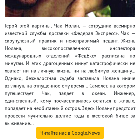
Герой этой картины, Чак Нолан, — сотрудник всемирно
известной службы доставки «Федерал Экспресс». Чак —
скрупулезный практик и неисправимый педант. Жизнь
Нолана, высокопоставленного инспектора
международных отделений «ФедЕкс» расписана по
минутам. И этих драгоценных минут катастрофически не
хватает ни на личную жизнь, ни на любимую женщину…
Однако, безжалостная судьба заставила Нолана иначе
взглянуть на отпущенное ему время… Самолет, на котором
путешествует Чак, падает в океан. Инженер,
единственный, кому посчастливилось остаться в живых,
попадает на необитаемый остров. Здесь Нолану предстоит
провести мучительно долгие годы в жестокой битве за
выживание…
Читайте нас в Google.News